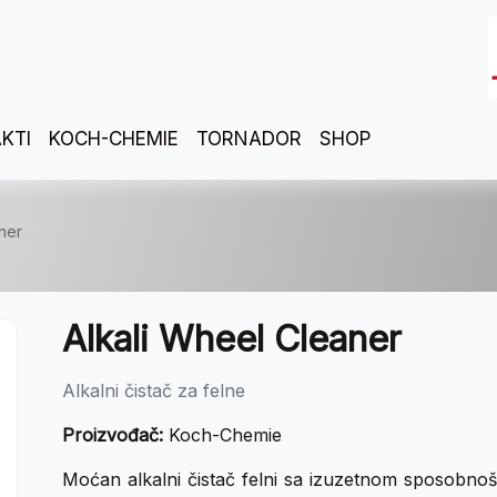
KTI
KOCH-CHEMIE
TORNADOR
SHOP
ner
Alkali Wheel Cleaner
Alkalni čistač za felne
Proizvođač:
Koch-Chemie
Moćan alkalni čistač felni sa izuzetnom sposobnoš