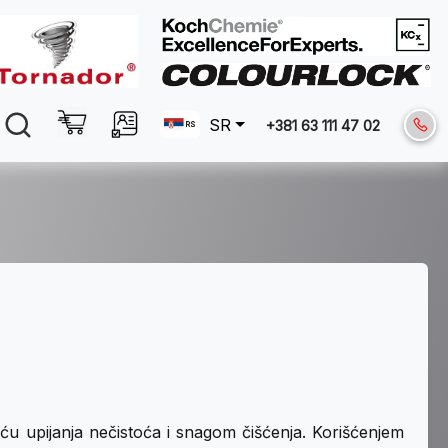
SR
+381 63 111 47 02
ću upijanja nečistoća i snagom čišćenja. Korišćenjem