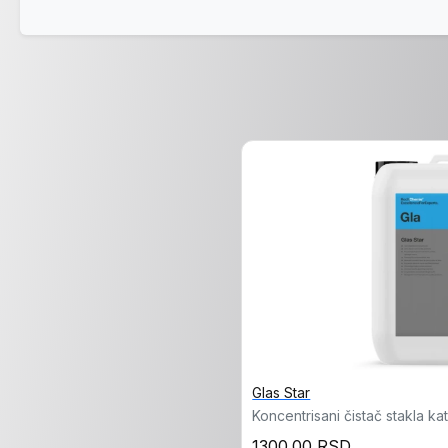
Glas Star
Koncentrisani čistač stakla k
1300.00 RSD