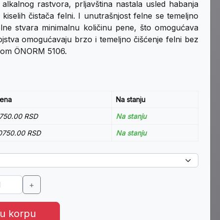
 alkalnog rastvora, prljavština nastala usled habanja
iselih čistača felni. I unutrašnjost felne se temeljno
felne stvara minimalnu količinu pene, što omogućava
ojstva omogućavaju brzo i temeljno čišćenje felni bez
dardom ÖNORM 5106.
ena
Na stanju
750.00 RSD
Na stanju
0750.00 RSD
Na stanju
+
 u korpu