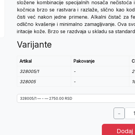
složene kombinacije specijalnih nosača nečistoća i
kočnica brzo se rastvara i razlaže, slično kao kod k
čisti već nakon jedne primene. Alkalni čistač za 
odlično kvašenje i minimalno zamagljivanje. Ova sv
iritacije kože. Brzo se razdvaja u skladu sa stan
Varijante
Artikal
Pakovanje
C
328005/1
-
2
328005
-
1
−
Dodaj