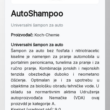
AutoShampoo
Universalni šampon za auto
Proizvođač:
Koch-Chemie
Universalni šampon za auto
Šampon za auto bez fosfata i nitriotriacetic
kiseline je namenjen za pranje automobila u
portalnim perionicama, tunelima za pranje i za
ručno pranje. Kombinacija jonskih i nejonskih
tenzida obezbeđuje duboko i neometano
čišćenje. Optimalan je i za upotrebu u
objektima za biološku obradu tehničke vode. U
skladu sa normartivnim aktima Udruženja
autoproizvođača Nemačke (VDA) ovaj
proizvdd je kategorije А.
Kiselost (vrednost pH): 9,0