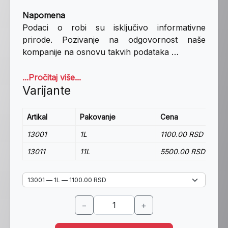
Napomena
Podaci o robi su isključivo informativne
prirode. Pozivanje na odgovornost naše
kompanije na osnovu takvih podataka …
...Pročitaj više...
Varijante
Artikal
Pakovanje
Cena
13001
1L
1100.00 RSD
13011
11L
5500.00 RSD
−
+