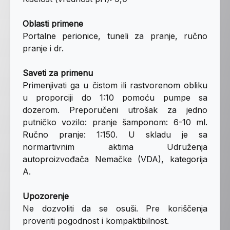
Oblasti primene
Portalne perionice, tuneli za pranje, ručno
pranje i dr.
Saveti za primenu
Primenjivati ga u čistom ili rastvorenom obliku
u proporciji do 1:10 pomoću pumpe sa
dozerom. Preporučeni utrošak za jedno
putničko vozilo: pranje šamponom: 6-10 ml.
Ručno pranje: 1:150. U skladu je sa
normartivnim aktima Udruženja
autoproizvođača Nemačke (VDA), kategorija
А.
Upozorenje
Ne dozvoliti da se osuši. Pre koriščenja
proveriti pogodnost i kompaktibilnost.