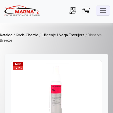
Katalog
/
Koch-Chemie
/
Čišćenje i Nega Enterijera
/
Blossom
Breeze
Novo
-20%