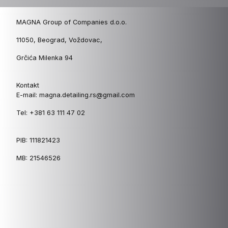
MAGNA Group of Companies d.o.o.
11050, Beograd, Voždovac,
Grčića Milenka 94
Kontakt
E-mail: magna.detailing.rs@gmail.com
Tel: +381 63 111 47 02
PIB: 111821423
MB: 21546526