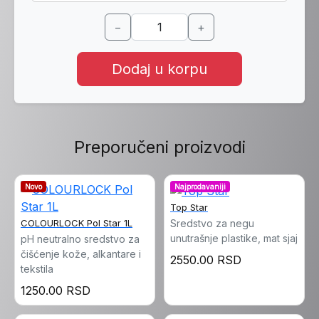
−
+
Dodaj u korpu
Preporučeni proizvodi
Novo
Najprodavaniji
Top Star
Sredstvo za negu
COLOURLOCK Pol Star 1L
unutrašnje plastike, mat sjaj
pH neutralno sredstvo za
čišćenje kože, alkantare i
2550.00 RSD
tekstila
1250.00 RSD