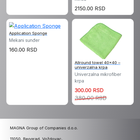
2150.00 RSD
Application Sponge
Mekani sunđer
160.00 RSD
Allround towel 40x40 –
univerzalna krpa
Univerzalna mikrofiber
krpa
300.00 RSD
380.00 RSD
MAGNA Group of Companies d.o.o.
11050, Beograd, Voždovac,