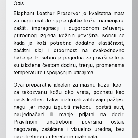
Opis
Elephant Leather Preserver je kvalitetna mast
za negu mat do sjajne glatke kože, namenjena
zaštiti, impregnaciji i dugoročnom očuvanju
prirodnog izgleda kožnih površina. Koristi se
kada je koži potrebna dodatna elastičnost,
zaštitni sloj i otpornost na svakodnevno
habanje. Posebno je pogodna za površine koje
su izložene čestom dodiru, trenju, promenama
temperature i spoljašnjim uticajima.
Ovaj preparat je idealan za masnu kožu, kao i
za takozvanu kožu oko vrata, poznatu kao
neck leather. Takvi materijali zahtevaju pažljivu
negu, jer mogu izgubiti mekoću, postati suvi,
neujednačeni ili manje prijatni na dodir.
Pravilnom upotrebom površina ostaje
negovana, zaštićena i vizuelno uredna, bez
nepotrebnog opterećenja materijala.