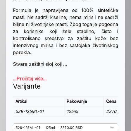
Formula je napravljena od 100% sintetičke
masti. Ne sadrži kiseline, nema miris i ne sadrži
biljne ni životinjske masti. Zbog toga je pogodna
za korisnike koji žele stabilno, čisto i
kontrolisano sredstvo za zaštitu kože bez
intenzivnog mirisa i bez sastojaka životinjskog
porekla.
Stvara zaštitni sloj koji …
...Pročitaj više...
Varijante
Artikal
Pakovanje
Cena
529-125ML-01
125ml
2270.00 RS