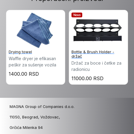
Novo
Drying towel
Bottle & Brush Holder -
držač
Waffle dryer je efikasan
Držač za boce i četke za
peškir za sušenje vozila
radionicu
1400.00 RSD
11000.00 RSD
MAGNA Group of Companies d.o.o.
11050, Beograd, Voždovac,
Grčića Milenka 94