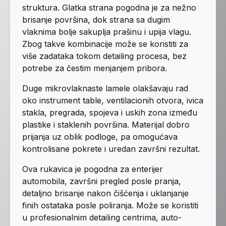
struktura. Glatka strana pogodna je za nežno
brisanje površina, dok strana sa dugim
vlaknima bolje sakuplja prašinu i upija vlagu.
Zbog takve kombinacije može se koristiti za
više zadataka tokom detailing procesa, bez
potrebe za čestim menjanjem pribora.
Duge mikrovlaknaste lamele olakšavaju rad
oko instrument table, ventilacionih otvora, ivica
stakla, pregrada, spojeva i uskih zona između
plastike i staklenih površina. Materijal dobro
prijanja uz oblik podloge, pa omogućava
kontrolisane pokrete i uredan završni rezultat.
Ova rukavica je pogodna za enterijer
automobila, završni pregled posle pranja,
detaljno brisanje nakon čišćenja i uklanjanje
finih ostataka posle poliranja. Može se koristiti
u profesionalnim detailing centrima, auto-