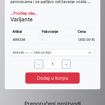
perionicama i za pažljivo održavanje vozila …
...Pročitaj više...
Varijante
Artikal
Pakovanje
Cena
999336
-
1350.00 RSD
−
+
Dodaj u korpu
Preporučeni proizvodi