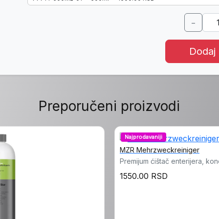
−
Dodaj
Preporučeni proizvodi
Najprodavaniji
MZR Mehrzweckreiniger
Premijum ćištač enterijera, kon
1550.00 RSD