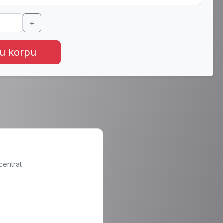
+
 u korpu
centrat