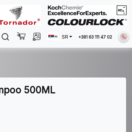
SR
+381 63 111 47 02
ampoo 500ML