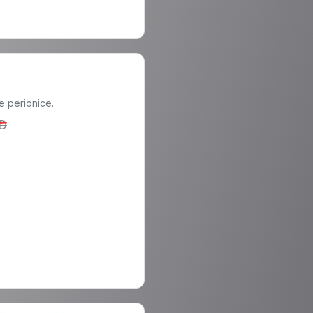
 perionice.
SD