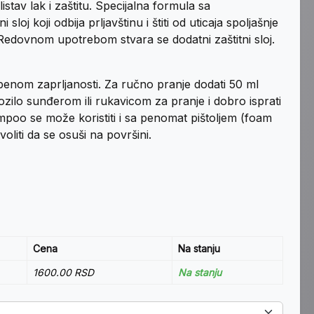
tav lak i zaštitu. Specijalna formula sa
oj koji odbija prljavštinu i štiti od uticaja spoljašnje
 Redovnom upotrebom stvara se dodatni zaštitni sloj.
epenom zaprljanosti. Za ručno pranje dodati 50 ml
zilo sunđerom ili rukavicom za pranje i dobro isprati
mpoo se može koristiti i sa penomat pištoljem (foam
liti da se osuši na površini.
Cena
Na stanju
1600.00 RSD
Na stanju