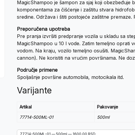
MagicShampoo je šampon za sjaj koji obezbeđuje blis
komponentama za čišćenje i zaštitu stvara hidrofobni sl
sredine. Održava i štiti postojeće zaštitne premaze.
Preporučena upotreba
Pre pranja izvršiti predpranje vozila u skladu sa st
MagicShampoo u 10 l vode. Zatim temeljno oprati vo
vodom. Na kraju, vozilo temeljno osušiti. MagicSha
cannon). Ne koristiti na vrućim površinama. Ne dozvo
Područje primene
Spoljašnje površine automobila, motocikala itd.
Varijante
Artikal
Pakovanje
77714-500ML-01
500ml