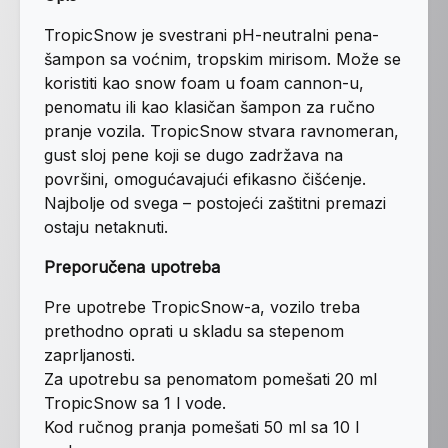
TropicSnow je svestrani pH-neutralni pena-
šampon sa voćnim, tropskim mirisom. Može se
koristiti kao snow foam u foam cannon-u,
penomatu ili kao klasičan šampon za ručno
pranje vozila. TropicSnow stvara ravnomeran,
gust sloj pene koji se dugo zadržava na
površini, omogućavajući efikasno čišćenje.
Najbolje od svega – postojeći zaštitni premazi
ostaju netaknuti.
Preporučena upotreba
Pre upotrebe TropicSnow-a, vozilo treba
prethodno oprati u skladu sa stepenom
zaprljanosti.
Za upotrebu sa penomatom pomešati 20 ml
TropicSnow sa 1 l vode.
Kod ručnog pranja pomešati 50 ml sa 10 l