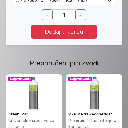
−
+
Dodaj u korpu
Preporučeni proizvodi
Najprodavaniji
Najprodavaniji
Green Star
MZR Mehrzweckreiniger
Univerzalno sredstvo za
Premijum ćištač enterijera,
čišćenje
koncentrat