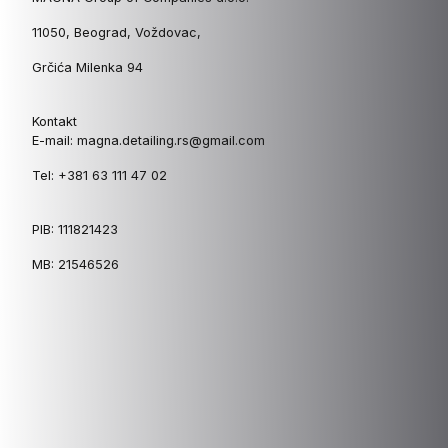
11050, Beograd, Voždovac,
Grčića Milenka 94
Kontakt
E-mail: magna.detailing.rs@gmail.com
Tel: +381 63 111 47 02
PIB: 111821423
MB: 21546526