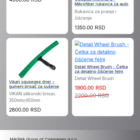
Mikrofiber rukavica za auto
detailing
Rukavica za pranje i
čišćenje
1350.00 RSD
Detail Wheel Brush - Četka
za detaljno čišćenje felni
Detail Wheel Brush
Vikan squeegee drier –
gumeni brisač za sušenje
1900.00 RSD
vozila
VIKAN silikonski brisac.
2200.00 RSD
350mm/450mm
2800.00 RSD
MAGNA Group of Companies d.o.o.