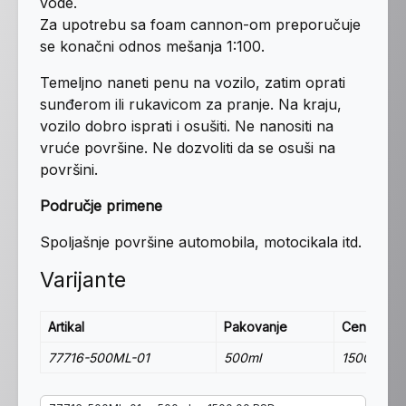
vode.
Za upotrebu sa foam cannon-om preporučuje
se konačni odnos mešanja 1:100.
Temeljno naneti penu na vozilo, zatim oprati
sunđerom ili rukavicom za pranje. Na kraju,
vozilo dobro isprati i osušiti. Ne nanositi na
vruće površine. Ne dozvoliti da se osuši na
površini.
Područje primene
Spoljašnje površine automobila, motocikala itd.
Varijante
Artikal
Pakovanje
Cena
77716-500ML-01
500ml
1500.00 R